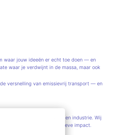
m waar jouw ideeën er echt toe doen — en
orate waar je verdwijnt in de massa, maar ook
de versnelling van emissievrij transport — en
ediensten voor de transport en industrie. Wij
t certificeren van hun positieve impact.