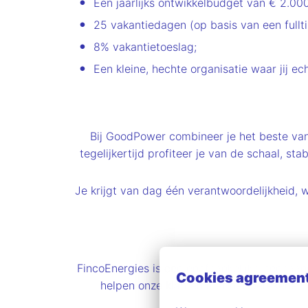
Een jaarlijks ontwikkelbudget van € 2.000,
25 vakantiedagen (op basis van een fullt
8% vakantietoeslag;
Een kleine, hechte organisatie waar jij ec
Bij GoodPower combineer je het beste va
tegelijkertijd profiteer je van de schaal, s
Je krijgt van dag één verantwoordelijkheid, 
FincoEnergies is een onafhankelijke, toonaan
Cookies agreemen
helpen onze klanten met het berekenen e