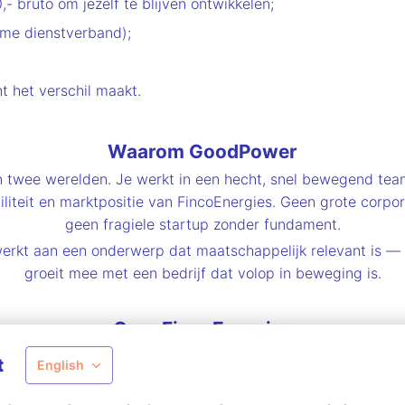
- bruto om jezelf te blijven ontwikkelen;
ime dienstverband);
ht het verschil maakt.
Waarom GoodPower
n twee werelden. Je werkt in een hecht, snel bewegend tea
tabiliteit en marktpositie van FincoEnergies. Geen grote corp
geen fragiele startup zonder fundament.
werkt aan een onderwerp dat maatschappelijk relevant is — 
groeit mee met een bedrijf dat volop in beweging is.
Over FincoEnergies
gevende leverancier van (bio)brandstoffen en decarbonisati
t
English
n reduceren van hun directe en indirecte uitstoot en met he