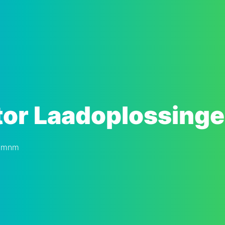
tor Laadoplossing
wmnm