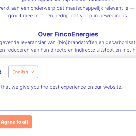
werkt aan een onderwerp dat maatschappelijk relevant is — 
groeit mee met een bedrijf dat volop in beweging is.
Over FincoEnergies
gevende leverancier van (bio)brandstoffen en decarbonisati
n reduceren van hun directe en indirecte uitstoot en met he
Seize this opportunity en solliciteer!
t
English
mgeving met collega's die allemaal dezelfde drive delen o
 aantal klanten te bedienen dat zich inzet voor meer duurza
 that we give you the best experience on our website.
nop "solliciteren" hieronder te klikken. Na ontvangst van de 
zo snel mogelijk informeren (binnen één week).
t opnemen met Ruben van Doorn, onze Manager GoodPower 
Agree to all
itie naar aanleiding van deze vacature wordt niet op prijs g