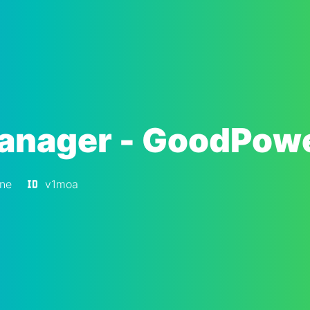
anager - GoodPow
ine
v1moa