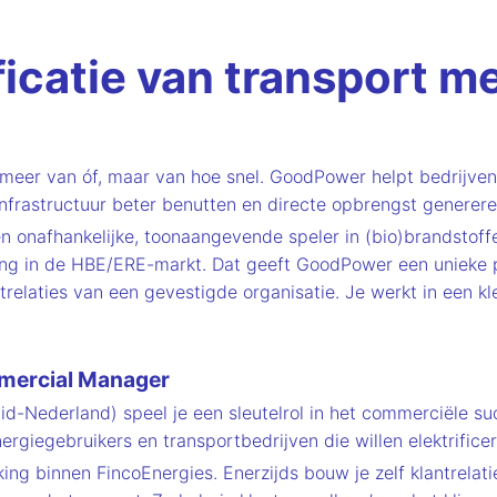
ificatie van transport 
ie meer van óf, maar van hoe snel. GoodPower helpt bedrijv
nfrastructuur beter benutten en directe opbrengst generere
n onafhankelijke, toonaangevende speler in (bio)brandstof
ing in de HBE/ERE-markt. Dat geeft GoodPower een unieke p
relaties van een gevestigde organisatie. Je werkt in een kl
mercial Manager
d-Nederland) speel je een sleutelrol in het commerciële su
giegebruikers en transportbedrijven die willen elektrificer
 binnen FincoEnergies. Enerzijds bouw je zelf klantrelatie