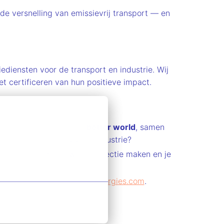
de versnelling van emissievrij transport — en
ediensten voor de transport en industrie. Wij
t certificeren van hun positieve impact.
m bij te dragen aan een
better world
, samen
amheid in de scheepvaartindustrie?
sollicitaties zullen we de selectie maken en je
via
ruben.vandoorn@fincoenergies.com
.
esteld.