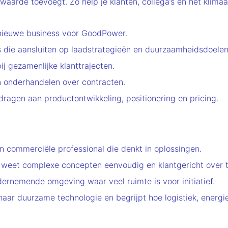
aarde toevoegt. Zo help je klanten, collega’s en het klimaat
n nieuwe business voor GoodPower.
s die aansluiten op laadstrategieën en duurzaamheidsdoelen
 gezamenlijke klanttrajecten.
n onderhandelen over contracten.
dragen aan productontwikkeling, positionering en pricing.
 commerciële professional die denkt in oplossingen.
n weet complexe concepten eenvoudig en klantgericht over 
ndernemende omgeving waar veel ruimte is voor initiatief.
 naar duurzame technologie en begrijpt hoe logistiek, energ