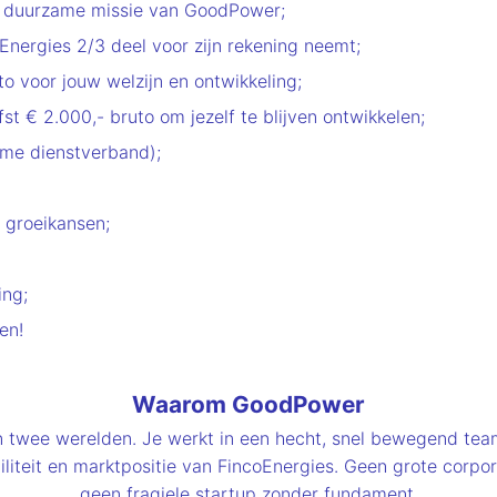
de duurzame missie van GoodPower;
Energies 2/3 deel voor zijn rekening neemt;
to voor jouw welzijn en ontwikkeling;
fst € 2.000,- bruto om jezelf te blijven ontwikkelen;
ime dienstverband);
 groeikansen;
ing;
en!
Waarom GoodPower
n twee werelden. Je werkt in een hecht, snel bewegend tea
tabiliteit en marktpositie van FincoEnergies. Geen grote corp
geen fragiele startup zonder fundament.