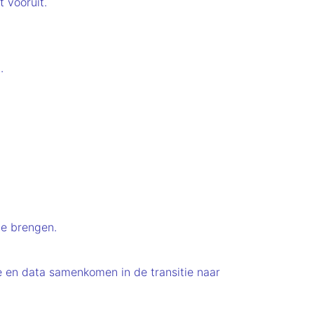
 vooruit.
.
te brengen.
ie en data samenkomen in de transitie naar