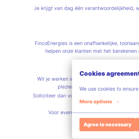
Je krijgt van dag één verantwoordelijkheid, 
FincoEnergies is een onafhankelijke, toonaan
helpen onze klanten met het berekenen e
Cookies agreemen
Wil je werken in een geweldig, dynamisch o
plezier te hebben en een groeiend
We use cookies to ensure
Solliciteer dan voor deze functie door op de k
More options
Voor eventuele vragen kun je contac
Agree to necessary
Acquis